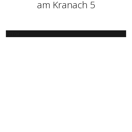
am Kranach 5
Error
URLAUB
ENTSPANNEN
GENIESSEN