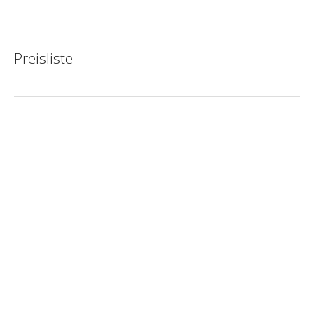
an der Weinstraße
Preisliste