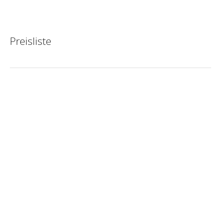
an der Weinstraße
Preisliste