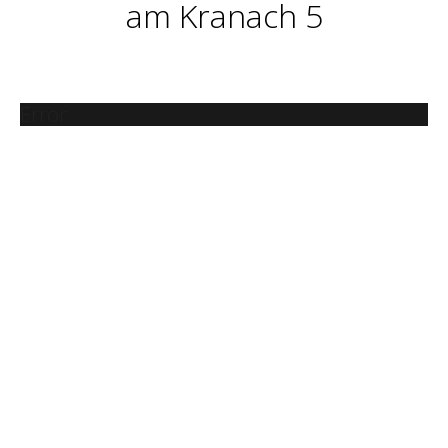
am Kranach 5
Error
URLAUB
ENTSPANNEN
GENIESSEN